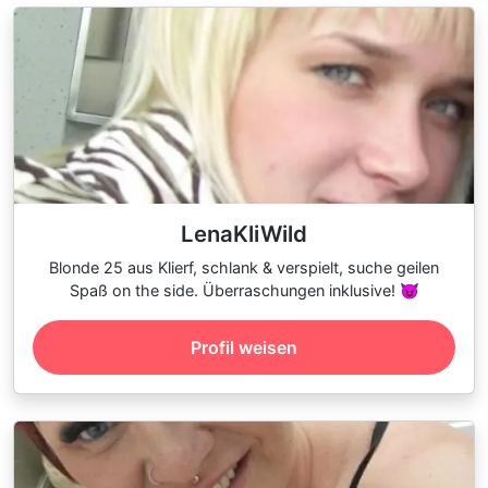
LenaKliWild
Blonde 25 aus Klierf, schlank & verspielt, suche geilen
Spaß on the side. Überraschungen inklusive! 😈
Profil weisen