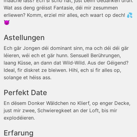
maache lass? Ech si scho nat, just beim Gedanken drun.
Wat ass deng gréisst Fantasie, déi mir zesummen
erliewen? Komm, erziel mir alles, ech waart op dech! 💦
😈
Astellungen
Ech gär Jongen déi dominant sinn, ma och déi déi gär
léieren, wéi ech et gär hunn. Sensuell Berührungen,
laang Küsse, an dann dat Wild-Wild. Aus der Géigend?
Ideal, fir diskret ze bleiwen. Hihi, ech si fir alles op,
solange et héiss ass.
Perfekt Date
En dësem Donker Wäldchen no Klierf, op enger Decke,
just mir zwee, Schwieregkeet an der Loft, bis mir
explodéieren.
Erfarung