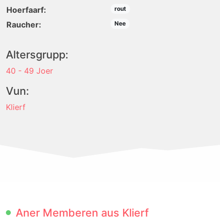
Hoerfaarf:
rout
Raucher:
Nee
Altersgrupp:
40 - 49 Joer
Vun:
Klierf
Aner Memberen aus Klierf