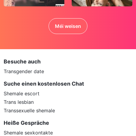
Méi weisen
Besuche auch
Transgender date
Suche einen kostenlosen Chat
Shemale escort
Trans lesbian
Transsexuelle shemale
Heiße Gespräche
Shemale sexkontakte