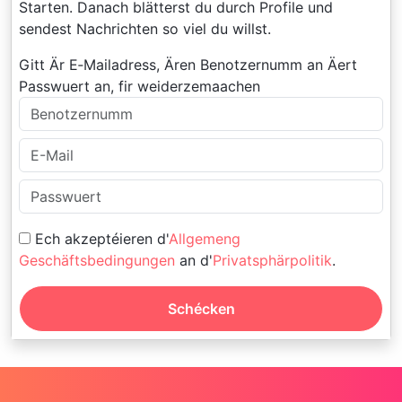
Starten. Danach blätterst du durch Profile und
sendest Nachrichten so viel du willst.
Gitt Är E‑Mailadress, Ären Benotzernumm an Äert
Passwuert an, fir weiderzemaachen
Ech akzeptéieren d'
Allgemeng
Geschäftsbedingungen
an d'
Privatsphärpolitik
.
Schécken