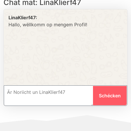
Chat mat: LinaKlierf47
LinaKlierf47:
Hallo, wëllkomm op mengem Profil!
Schécken