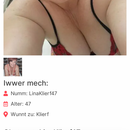
Iwwer mech:
Numm: LinaKlierf47
Alter: 47
Wunnt zu: Klierf