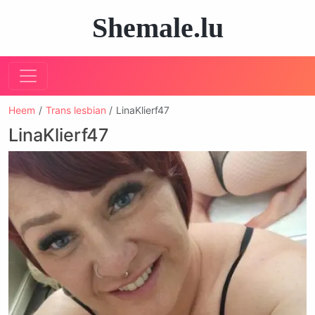
Shemale.lu
Heem
Trans lesbian
LinaKlierf47
LinaKlierf47