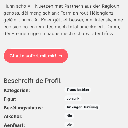
Hunn scho vill Nuetzen mat Partnern aus der Regioun
genoss, déi meng schlank Form an rout Héichglanz
geléiert hunn. All Kéier gëtt et besser, méi intensiv, mee
ech sich no engem dee mech total uméckéiert. Damn,
déi Erënnerungen maache mech scho widder héiss.
Chatte sofort mit mir!
Beschreift de Profil:
Kategorien:
Trans lesbian
Figur:
schlank
Bezéiungsstatus:
An enger Bezéiung
Alkohol:
Nie
Aenfaarf:
blo