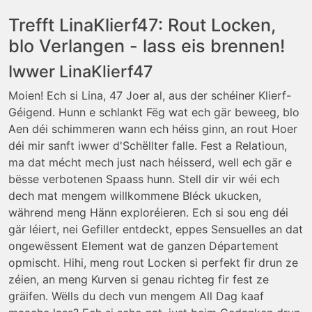
Trefft LinaKlierf47: Rout Locken,
blo Verlangen - lass eis brennen!
Iwwer LinaKlierf47
Moien! Ech si Lina, 47 Joer al, aus der schéiner Klierf-
Géigend. Hunn e schlankt Fëg wat ech gär beweeg, blo
Aen déi schimmeren wann ech héiss ginn, an rout Hoer
déi mir sanft iwwer d'Schëllter falle. Fest a Relatioun,
ma dat mécht mech just nach héisserd, well ech gär e
bësse verbotenen Spaass hunn. Stell dir vir wéi ech
dech mat mengem willkommene Bléck ukucken,
während meng Hänn exploréieren. Ech si sou eng déi
gär léiert, nei Gefiller entdeckt, eppes Sensuelles an dat
ongewëssent Element wat de ganzen Département
opmischt. Hihi, meng rout Locken si perfekt fir drun ze
zéien, an meng Kurven si genau richteg fir fest ze
gräifen. Wëlls du dech vun mengem All Dag kaaf