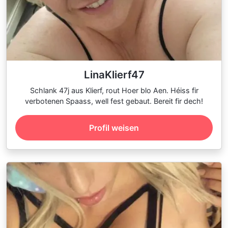
LinaKlierf47
Schlank 47j aus Klierf, rout Hoer blo Aen. Héiss fir
verbotenen Spaass, well fest gebaut. Bereit fir dech!
Profil weisen