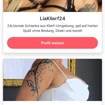
LiaKlierf24
24j blonde Schlanke aus Klierf-Umgebung, geil auf harten
Spaß ohne Bindung. Direkt und bereit!
Profil weisen