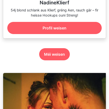
NadineKlierf
54j blond schlank aus Klierf, gréng Aen, rauch gär – fir
heisse Hookups ouni Streng!
Profil weisen
Méi weisen