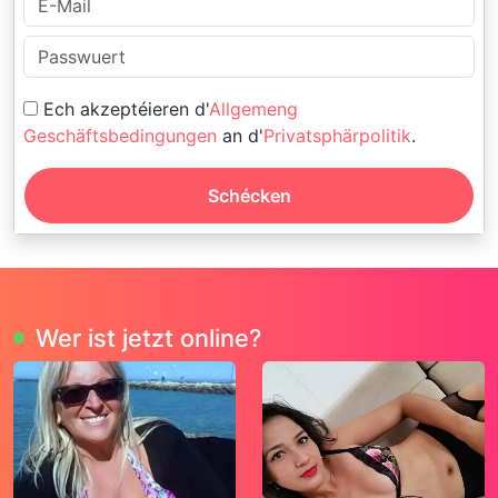
Ech akzeptéieren d'
Allgemeng
Geschäftsbedingungen
an d'
Privatsphärpolitik
.
Schécken
Wer ist jetzt online?